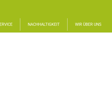
ERVICE
NACHHALTIGKEIT
WIR ÜBER UNS