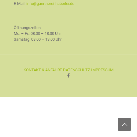
E-Mail:
info@gaertnerei-haberler.de
Öffnungszeiten
Mo. – Fr.: 08.00 – 18.00 Uhr
Samstag: 08.00 – 13.00 Uhr
KONTAKT & ANFAHRT
DATENSCHUTZ
IMPRESSUM