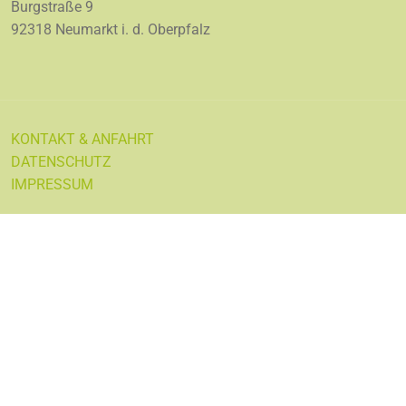
Burgstraße 9
92318 Neumarkt i. d. Oberpfalz
KONTAKT & ANFAHRT
DATENSCHUTZ
IMPRESSUM