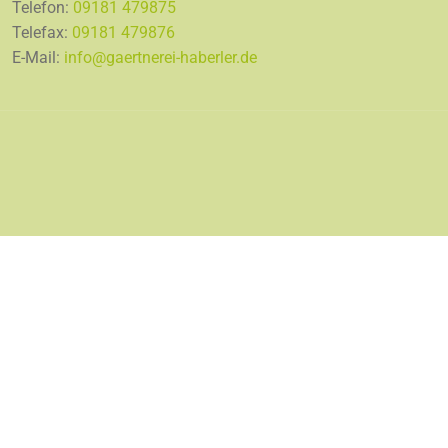
Telefon:
09181 479875
Telefax:
09181 479876
E-Mail:
info@gaertnerei-haberler.de