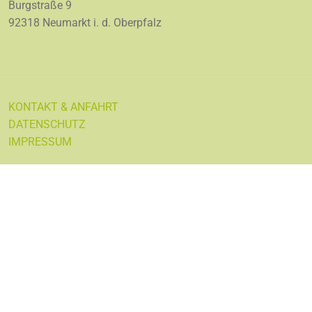
Burgstraße 9
92318 Neumarkt i. d. Oberpfalz
KONTAKT & ANFAHRT
DATENSCHUTZ
IMPRESSUM