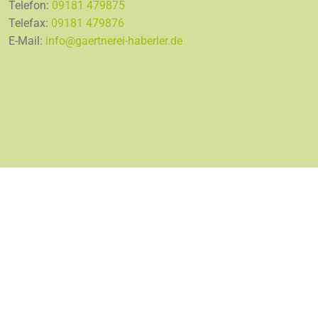
Telefon:
09181 479875
Telefax:
09181 479876
E-Mail:
info@gaertnerei-haberler.de