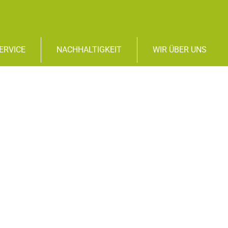
ERVICE
NACHHALTIGKEIT
WIR ÜBER UNS