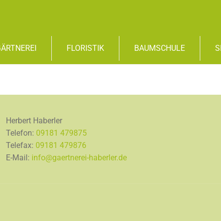
GÄRTNEREI
FLORISTIK
BAUMSCHULE
S
Herbert Haberler
Telefon:
09181 479875
Telefax:
09181 479876
E-Mail:
info@gaertnerei-haberler.de